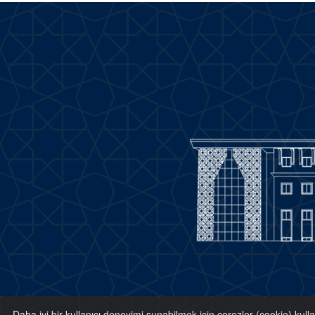
Daha iyi bir kullanıcı deneyimi sunabilmek için çerezler (cookie) kull