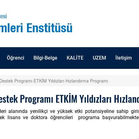
esi
mleri Enstitüsü
Öğrenci
Bilgi-Belge
KALİTE
UZEM
İletişim
i Destek Programı ETKİM Yıldızları Hızlandırma Programı
Destek Programı ETKİM Yıldızları Hızla
ileri alanında yenilikçi ve yüksek etki potansiyeline sahip gi
sek lisans ve doktora öğrencileri programa başvurabilmekted