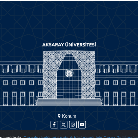
Konum
anılmaktadır.
Çerezler hakkında detaylı bilgi almak için Çerez Politikası'nı 