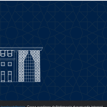
inceleyebilirsiniz.
Çerez ayarlarını değiştirmeniz durumunda internet