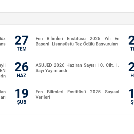
27
Güz
Fen Bilimleri Enstitüsü 2025 Yılı En
ans
Başarılı Lisansüstü Tez Ödülü Başvuruları
TEM
T
26
yii
ASUJED 2026 Haziran Sayısı 10. Cilt, 1.
REN
Sayı Yayımlandı
HAZ
H
in
19
an
Fen Bilimleri Enstitüsü 2025 Sayısal
rı
Verileri
ŞUB
Ş