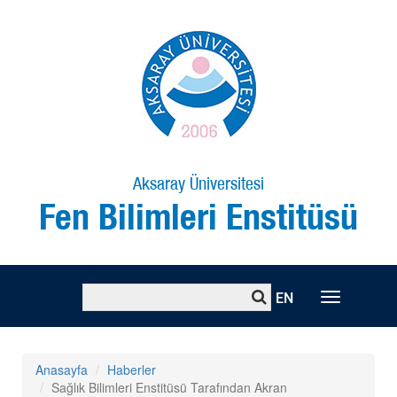
Aksaray Üniversitesi
Fen Bilimleri Enstitüsü
EN
Toggle
naviga
Anasayfa
Haberler
Sağlık Bilimleri Enstitüsü Tarafından Akran