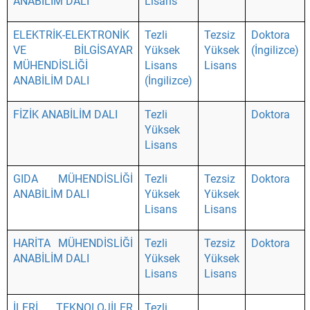
ANABİLİM DALI
Lisans
ELEKTRİK-ELEKTRONİK
Tezli
Tezsiz
Doktora
VE BİLGİSAYAR
Yüksek
Yüksek
(İngilizce)
MÜHENDİSLİĞİ
Lisans
Lisans
ANABİLİM DALI
(İngilizce)
FİZİK ANABİLİM DALI
Tezli
Doktora
Yüksek
Lisans
GIDA MÜHENDİSLİĞİ
Tezli
Tezsiz
Doktora
ANABİLİM DALI
Yüksek
Yüksek
Lisans
Lisans
HARİTA MÜHENDİSLİĞİ
Tezli
Tezsiz
Doktora
ANABİLİM DALI
Yüksek
Yüksek
Lisans
Lisans
İLERİ TEKNOLOJİLER
Tezli