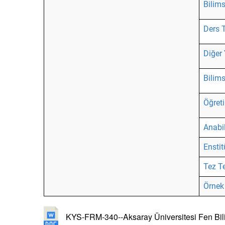
Bilim
Ders 
Diğer
Bilims
Öğret
Anabil
Enstit
Tez T
Örnek
KYS-FRM-340--Aksaray Üniversitesi Fen Bili