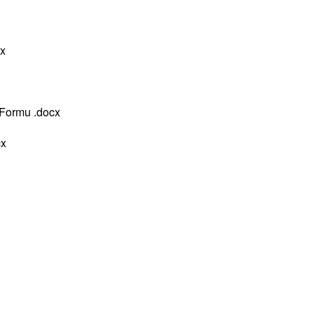
cx
 Formu .docx
cx