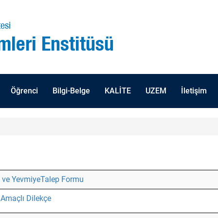
esi
mleri Enstitüsü
Öğrenci
Bilgi-Belge
KALİTE
UZEM
İletişim
k ve YevmiyeTalep Formu
 Amaçlı Dilekçe