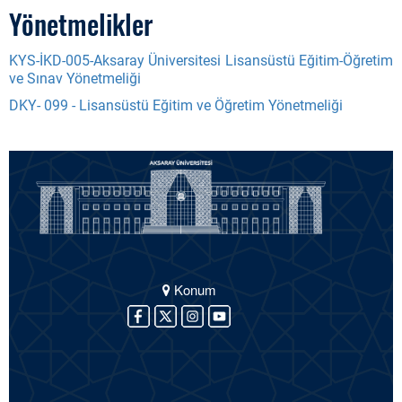
Yönetmelikler
KYS-İKD-005-Aksaray Üniversitesi Lisansüstü Eğitim-Öğretim
ve Sınav Yönetmeliği
DKY- 099 - Lisansüstü Eğitim ve Öğretim Yönetmeliği
Konum